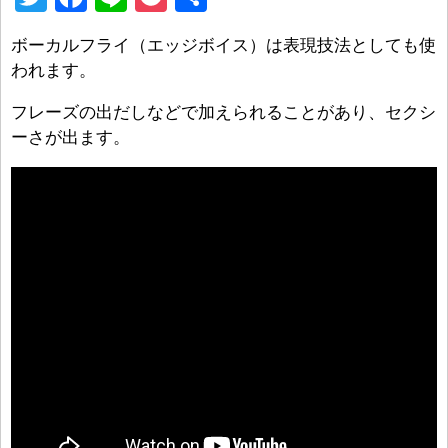
wi
a
n
o
有
ボーカルフライ（エッジボイス）は表現技法としても使
tt
c
e
ck
われます。
er
e
et
フレーズの出だしなどで加えられることがあり、セクシ
b
ーさが出ます。
o
o
k