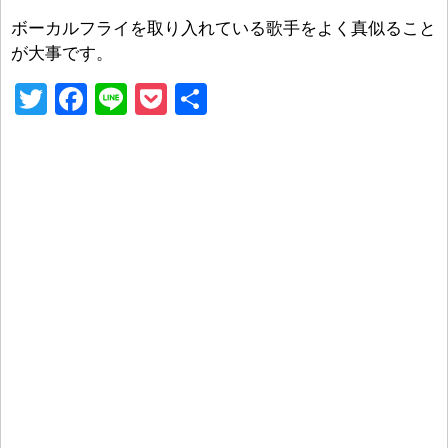
ボーカルフライを取り入れている歌手をよく真似ること
が大事です。
T
F
Li
P
共
wi
a
n
o
有
tt
c
e
ck
er
e
et
b
o
o
k