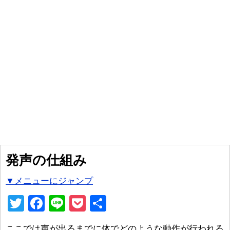
発声の仕組み
▼メニューにジャンプ
T
F
Li
P
共
wi
a
n
o
有
ここでは声が出るまでに体でどのような動作が行われる