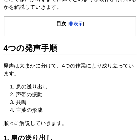
tt
c
e
ck
かを解説していきます。
er
e
et
b
目次
[
非表示
]
o
o
4つの発声手順
k
発声は大まかに分けて、4つの作業により成り立ってい
ます。
息の送り出し
声帯の振動
共鳴
言葉の形成
順々に解説していきます。
1. 息の送り出し