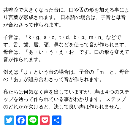
共鳴腔で大きくなった音に、口や舌の形を加える事によ
り言葉が形成されます。 日本語の場合は、子音と母音
が合わさって作られます。
子音は、「k・g、s・z、t・d、b・p、m・n」などで
す。舌、歯、唇、顎、鼻などを使って音が作られます。
母音は、「あ・い・う・え・お」です。口の形を変えて
音が作られます。
例えば「ま」という音の場合は、子音の「ｍ」と、母音
の「あ」が組み合わさって音が作られます。
私たちは何気なく声を出していますが、声は４つのステ
ップを辿って作られている事がわかります。 ステップ
のどれかが欠けると、決して良い声は作られません。
T
F
Li
P
共
wi
a
n
o
有